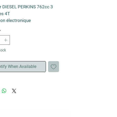
 DIESEL PERKINS 762cc 3
es 4T
tion électronique
teur
*
e basculante
age agricole
l optionnel
tock
brise optionnel
logué route 2 places
tify When Available
e 2 ans pièces et 1 an main
e - Moteur PERKINS garanti 2
r PERKINS sur le marché
s (autre pays, voir votre
eur/importateur)