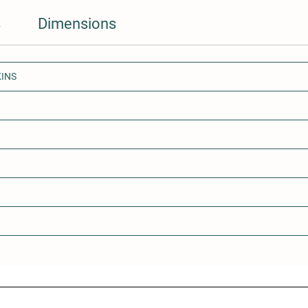
Peut êtr
s
Dimensions
- En ét
obtenu 
- à part
KINS
permis
Homolo
person
Assuran
Port du