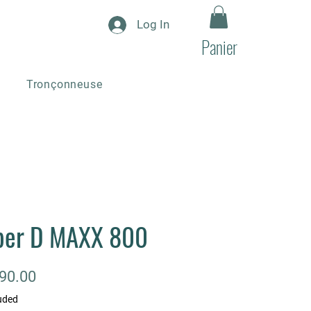
Log In
Panier
Tronçonneuse
ber D MAXX 800
Price
90.00
uded