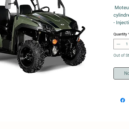
Moteur
cylindr
- Injec
- Varia
Quantity
- Benn
- Attel
- Treui
Out of S
- Pare-
- Homo
No
Garanti
d'oeuvr
ans pa
françai
revend