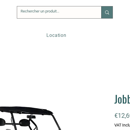
Location
Job
€12,6
VAT Incl