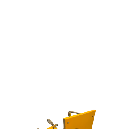
person
Assuran