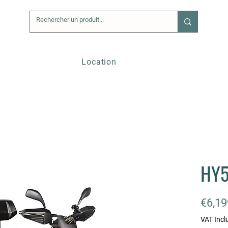
Location
HY5
€6,19
VAT Incl