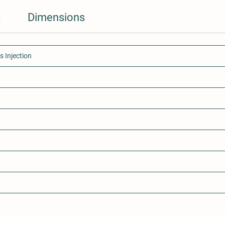
- 4x4 
s
Dimensions
Colori
 Injection
Garanti
d'oeuvr
pays, v
revend
Peut êtr
16 ans 
régleme
01/12/1
titulai
Homolo
Homolo