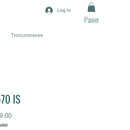
Log In
Panier
Tronçonneuse
70 IS
Price
9.00
uded