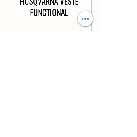
HUSQVARNA VESTE
FUNCTIONAL
Price
€119.00
View Details
Magasin
Standard
1 rue des compagnons
04 66 65 12 42
48000 Mende
Du lundi au vendredi :
De 8h-12h et de 14h à 18h
Le samedi de 8h à 12h
Plan
Infos légales