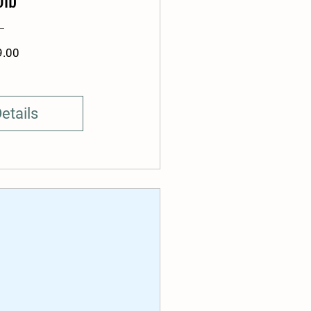
Price
9.00
etails