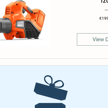
€19
View D