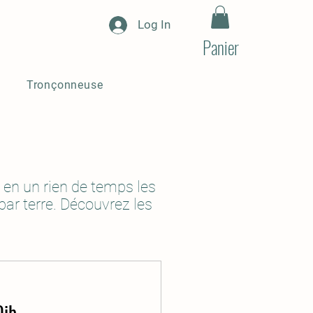
Log In
Panier
Tronçonneuse
t en un rien de temps les
 par terre. Découvrez les
0ib