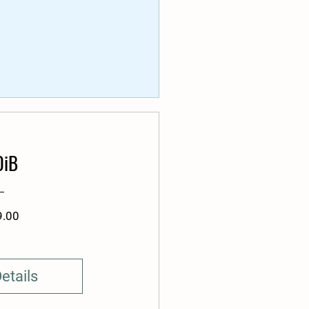
0iB
Price
9.00
etails