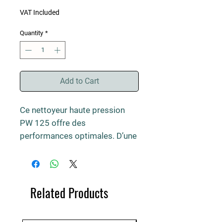
VAT Included
Quantity
*
Add to Cart
Ce nettoyeur haute pression 
PW 125 offre des 
performances optimales. D’une 
puissance nominale de 500 W, il 
assure un débit d’eau de l’ordre 
de 320-460 l / minute. La 
longueur du tuyau est de 7 m.
Related Products