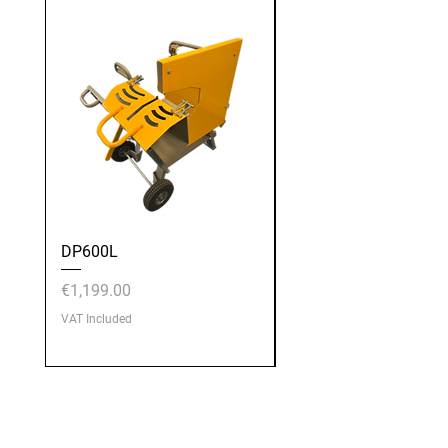
DP600L
DP600E
Price
Price
€1,199.00
€1,199.00
VAT Included
VAT Included