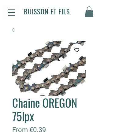
BUISSON ET FILS
Chaine OREGON
75lpx
Sale
From
€0.39