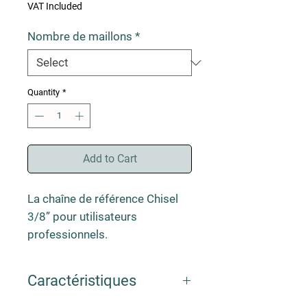
Price
VAT Included
Nombre de maillons
*
Quantity
*
Add to Cart
La chaîne de référence Chisel
3/8” pour utilisateurs
professionnels.
•Chaîne à gouges « chisel »
carrées hautes performances.
Caractéristiques
•Les maillons entraîneurs de
sécurité réduisent le rebond.