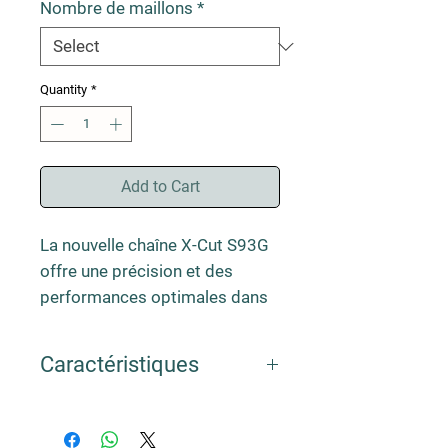
Nombre de maillons
*
Quantity
*
Add to Cart
La nouvelle chaîne X-Cut S93G
offre une précision et des
performances optimales dans
les espaces exigus, et convient
donc parfaitement pour les
Caractéristiques
arboristes et experts en
entretien des arbres. Le
Pas :
3/8" mini
fonctionnement en souplesse,
Gauge :
1.3 mm
Lime : 4.0mm