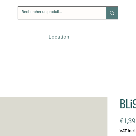
Location
BLi
€1,39
VAT Incl