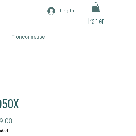
Log In
Panier
Tronçonneuse
950X
Price
9.00
uded