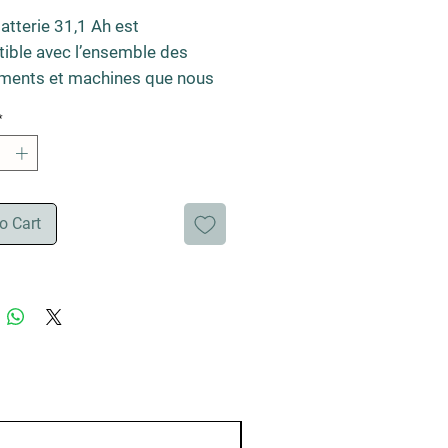
atterie 31,1 Ah est 
ible avec l’ensemble des 
ments et machines que nous 
ns. Elle peut tenir une 
*
e complète en contexte 
ionnel.
o Cart