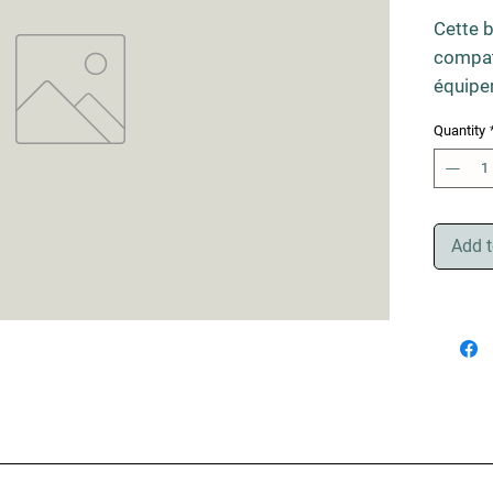
Cette b
compat
équipe
proposo
Quantity
journé
profess
Add t