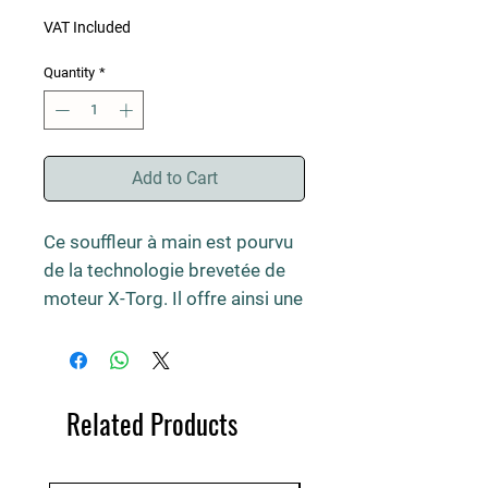
VAT Included
Quantity
*
Add to Cart
Ce souffleur à main est pourvu 
de la technologie brevetée de 
moteur X-Torg. Il offre ainsi une 
haute capacité de soufflage 
simple à contrôler. Ce modèle 
convient à un usage 
professionnel, avec un système 
Related Products
Low Vib qui rend l’exécution du 
travail moins pénible en limitant 