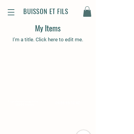
BUISSON ET FILS
My Items
I'm a title. ​Click here to edit me.
Magasin
Standard
1 rue des compagnons
04 66 65 12 42
48000 Mende
Du lundi au vendredi :
De 8h-12h et de 14h à 18h
Le samedi de 8h à 12h
Plan
Infos légales