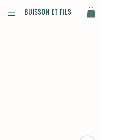
BUISSON ET FILS
Magasin
Standard
1 rue des compagnons
04 66 65 12 42
48000 Mende
Du lundi au vendredi :
De 8h-12h et de 14h à 18h
Le samedi de 8h à 12h
Plan
Infos légales