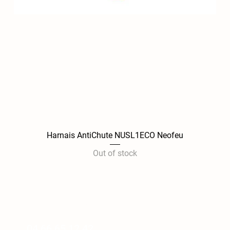
Harnais AntiChute NUSL1ECO Neofeu
Quick View
Out of stock
Standard
Infos légales
Mentions légales
04 66 65 12 42